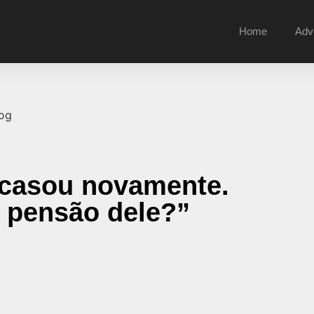
Home
Adv
 casou novamente.
a pensão dele?”