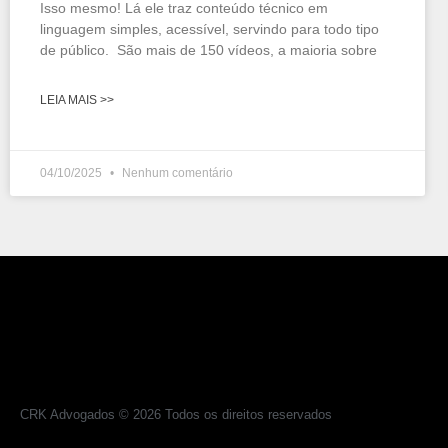
Isso mesmo! Lá ele traz conteúdo técnico em
linguagem simples, acessível, servindo para todo tipo
de público. São mais de 150 vídeos, a maioria sobre
LEIA MAIS >>
04/10/2025
Nenhum comentário
CRK Advogados © 2026 Todos os direitos reservados