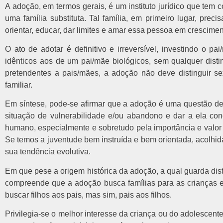
A adoção, em termos gerais, é um instituto jurídico que tem 
uma família substituta. Tal família, em primeiro lugar, preci
orientar, educar, dar limites e amar essa pessoa em crescime
O ato de adotar é definitivo e irreversível, investindo o pa
idênticos aos de um pai/mãe biológicos, sem qualquer disti
pretendentes a pais/mães, a adoção não deve distinguir s
familiar.
Em síntese, pode-se afirmar que a adoção é uma questão de i
situação de vulnerabilidade e/ou abandono e dar a ela co
humano, especialmente e sobretudo pela importância e valor
Se temos a juventude bem instruída e bem orientada, acolhi
sua tendência evolutiva.
Em que pese a origem histórica da adoção, a qual guarda dist
compreende que a adoção busca famílias para as crianças e a
buscar filhos aos pais, mas sim, pais aos filhos.
Privilegia-se o melhor interesse da criança ou do adolescen