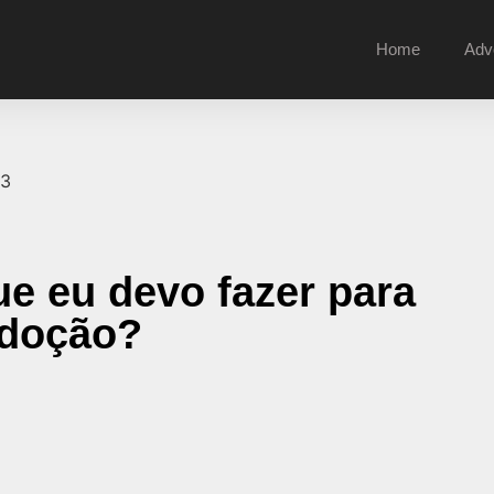
Home
Adv
ue eu devo fazer para
adoção?