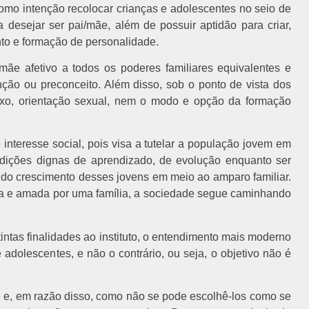
como intenção recolocar crianças e adolescentes no seio de
sa desejar ser pai/mãe, além de possuir aptidão para criar,
nto e formação de personalidade.
i/mãe afetivo a todos os poderes familiares equivalentes e
nção ou preconceito. Além disso, sob o ponto de vista dos
exo, orientação sexual, nem o modo e opção da formação
nteresse social, pois visa a tutelar a população jovem em
ndições dignas de aprendizado, de evolução enquanto ser
 do crescimento desses jovens em meio ao amparo familiar.
da e amada por uma família, a sociedade segue caminhando
intas finalidades ao instituto, o entendimento mais moderno
dolescentes, e não o contrário, ou seja, o objetivo não é
te e, em razão disso, como não se pode escolhê-los como se