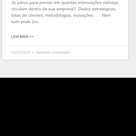
Já parou para pensar em quantas informações valiosas
circulam dentro da sua empresa? Dados estratégicos,
listas de clientes, metodologias, inovações… Nem
tudo pode (ou
LEIA MAIS >>
03/31/2025
Nenhum comentário