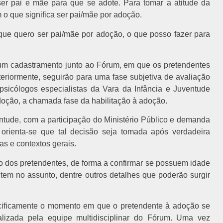
ser pai e mãe para que se adote. Para tomar a atitude da
 o que significa ser pai/mãe por adoção.
 que quero ser pai/mãe por adoção, o que posso fazer para
e um cadastramento junto ao Fórum, em que os pretendentes
eriormente, seguirão para uma fase subjetiva de avaliação
psicólogos especialistas da Vara da Infância e Juventude
doção, a chamada fase da habilitação à adoção.
tude, com a participação do Ministério Público e demanda
 orienta-se que tal decisão seja tomada após verdadeira
s e contextos gerais.
o dos pretendentes, de forma a confirmar se possuem idade
tem no assunto, dentre outros detalhes que poderão surgir
cificamente o momento em que o pretendente à adoção se
alizada pela equipe multidisciplinar do Fórum. Uma vez