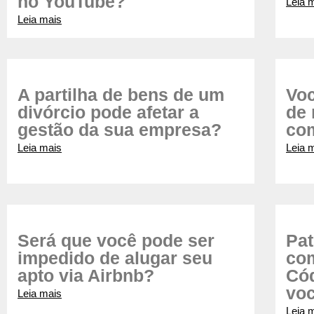
no YouTube?
Leia 
Leia mais
A partilha de bens de um
Voc
divórcio pode afetar a
de 
gestão da sua empresa?
com
Leia mais
Leia 
Será que você pode ser
Pat
impedido de alugar seu
com
apto via Airbnb?
Cód
vo
Leia mais
Leia 