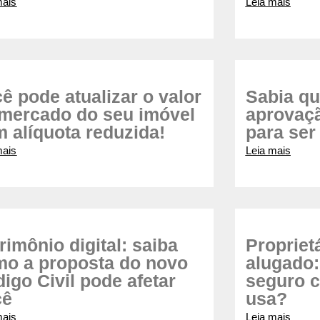
mais
Leia mais
ê pode atualizar o valor
Sabia qu
mercado do seu imóvel
aprovaç
 alíquota reduzida!
para ser
mais
Leia mais
rimônio digital: saiba
Propriet
o a proposta do novo
alugado:
igo Civil pode afetar
seguro c
cê
usa?
mais
Leia mais