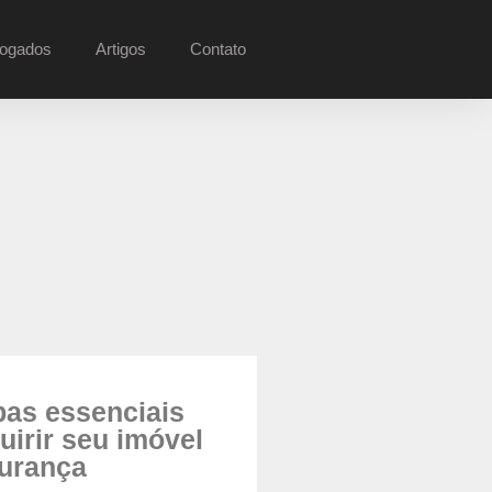
ogados
Artigos
Contato
pas essenciais
uirir seu imóvel
urança